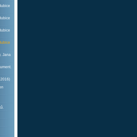
dubice
dubice
dubice
dubice
. Jana
kument.
.2016)
en
ků.