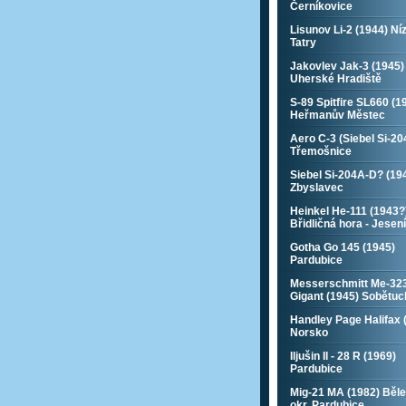
Černíkovice
Lisunov Li-2 (1944) Ní
Tatry
Jakovlev Jak-3 (1945)
Uherské Hradiště
S-89 Spitfire SL660 (1
Heřmanův Městec
Aero C-3 (Siebel Si-20
Třemošnice
Siebel Si-204A-D? (19
Zbyslavec
Heinkel He-111 (1943?
Břidličná hora - Jesen
Gotha Go 145 (1945)
Pardubice
Messerschmitt Me-32
Gigant (1945) Sobětuc
Handley Page Halifax 
Norsko
Iljušin Il - 28 R (1969)
Pardubice
Mig-21 MA (1982) Běl
okr. Pardubice