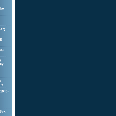
zké
947)
4)
44)
)
íky
3
hy
(1945)
ečko