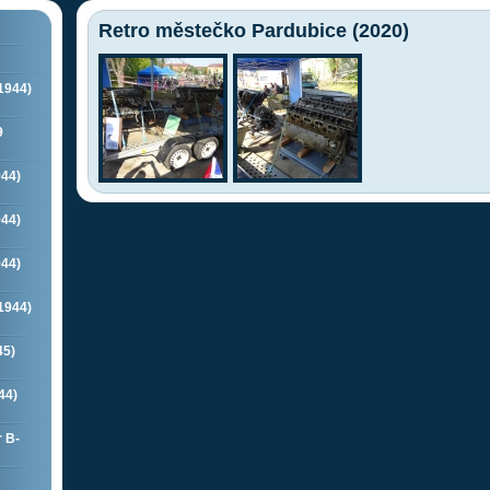
Retro městečko Pardubice (2020)
1944)
9
944)
944)
944)
1944)
45)
44)
r B-