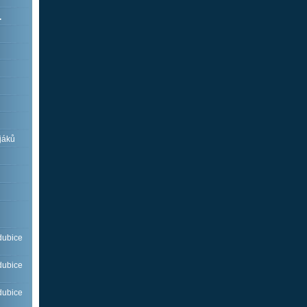
.
jáků
dubice
dubice
dubice