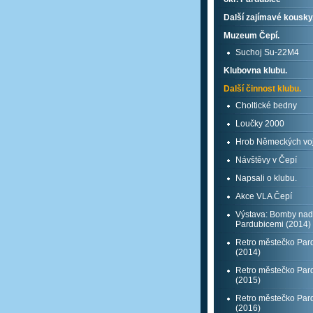
Další zajímavé kousky
Muzeum Čepí.
Suchoj Su-22M4
Klubovna klubu.
Další činnost klubu.
Choltické bedny
Loučky 2000
Hrob Německých vo
Návštěvy v Čepí
Napsali o klubu.
Akce VLA Čepí
Výstava: Bomby nad
Pardubicemi (2014)
Retro městečko Par
(2014)
Retro městečko Par
(2015)
Retro městečko Par
(2016)