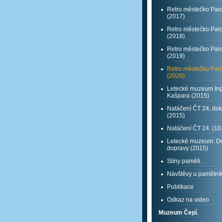
Retro městečko Par
(2017)
Retro městečko Par
(2018)
Retro městečko Par
(2019)
Retro městečko Par
(2020)
Letecké muzeum Ing
Kašpara (2015)
Natáčení ČT 24, do
(2015)
Natáčení ČT 24. (10
Letecké muzeum: D
dopravy (2015)
Stíny paměti.
Návštěvy u pamětní
Publikace
Odkaz na video
Muzeum Čepí.