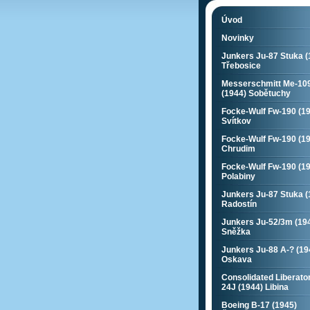
Úvod
Novinky
Junkers Ju-87 Stuka (
Třebosice
Messerschmitt Me-10
(1944) Sobětuchy
Focke-Wulf Fw-190 (1
Svítkov
Focke-Wulf Fw-190 (1
Chrudim
Focke-Wulf Fw-190 (1
Polabiny
Junkers Ju-87 Stuka (
Radostín
Junkers Ju-52/3m (19
Sněžka
Junkers Ju-88 A-? (19
Oskava
Consolidated Liberato
24J (1944) Libina
Boeing B-17 (1945)