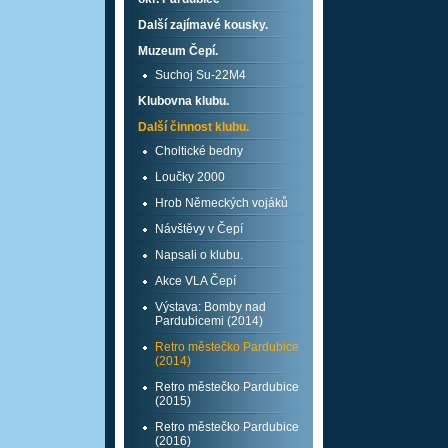
Další zajímavé kousky.
Muzeum Čepí.
Suchoj Su-22M4
Klubovna klubu.
Další činnost klubu.
Choltické bedny
Loučky 2000
Hrob Německých vojáků
Návštěvy v Čepí
Napsali o klubu.
Akce VLA Čepí
Výstava: Bomby nad
Pardubicemi (2014)
Retro městečko Pardubice
(2014)
Retro městečko Pardubice
(2015)
Retro městečko Pardubice
(2016)