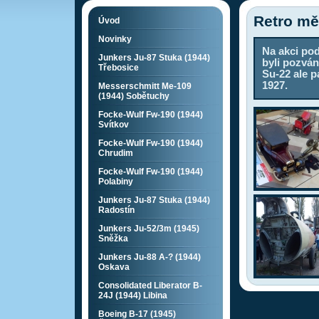
Retro mě
Úvod
Novinky
Na akci po
Junkers Ju-87 Stuka (1944)
byli pozván
Třebosice
Su-22 ale 
1927.
Messerschmitt Me-109
(1944) Sobětuchy
Focke-Wulf Fw-190 (1944)
Svítkov
Focke-Wulf Fw-190 (1944)
Chrudim
Focke-Wulf Fw-190 (1944)
Polabiny
Junkers Ju-87 Stuka (1944)
Radostín
Junkers Ju-52/3m (1945)
Sněžka
Junkers Ju-88 A-? (1944)
Oskava
Consolidated Liberator B-
24J (1944) Libina
Boeing B-17 (1945)