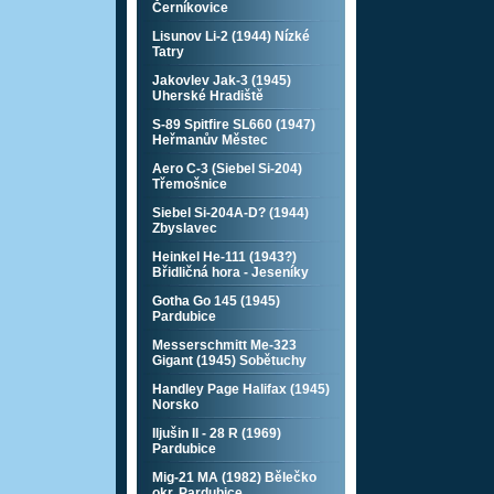
Černíkovice
Lisunov Li-2 (1944) Nízké
Tatry
Jakovlev Jak-3 (1945)
Uherské Hradiště
S-89 Spitfire SL660 (1947)
Heřmanův Městec
Aero C-3 (Siebel Si-204)
Třemošnice
Siebel Si-204A-D? (1944)
Zbyslavec
Heinkel He-111 (1943?)
Břidličná hora - Jeseníky
Gotha Go 145 (1945)
Pardubice
Messerschmitt Me-323
Gigant (1945) Sobětuchy
Handley Page Halifax (1945)
Norsko
Iljušin Il - 28 R (1969)
Pardubice
Mig-21 MA (1982) Bělečko
okr. Pardubice