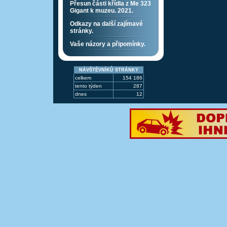
Přesun části křídla z Me 323
Gigant k muzeu. 2021.
Odkazy na další zajímavé
stránky.
Vaše názory a připomínky.
NÁVŠTĚVNÍKŮ STRÁNKY
celkem
154 186
tento týden
287
dnes
12