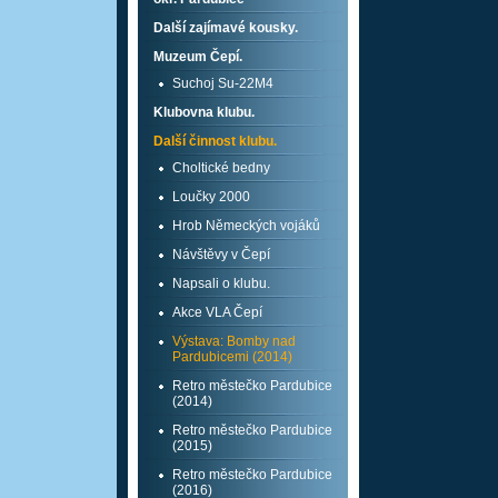
Další zajímavé kousky.
Muzeum Čepí.
Suchoj Su-22M4
Klubovna klubu.
Další činnost klubu.
Choltické bedny
Loučky 2000
Hrob Německých vojáků
Návštěvy v Čepí
Napsali o klubu.
Akce VLA Čepí
Výstava: Bomby nad
Pardubicemi (2014)
Retro městečko Pardubice
(2014)
Retro městečko Pardubice
(2015)
Retro městečko Pardubice
(2016)