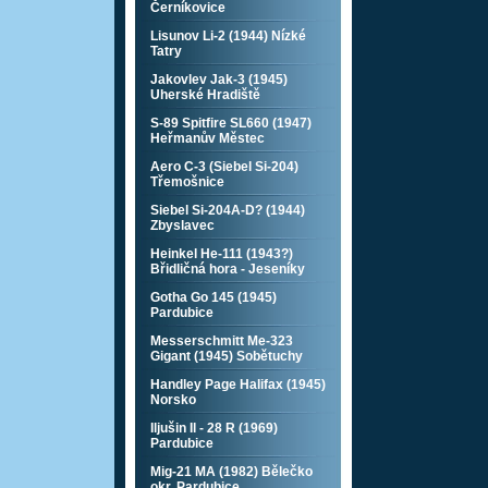
Černíkovice
Lisunov Li-2 (1944) Nízké
Tatry
Jakovlev Jak-3 (1945)
Uherské Hradiště
S-89 Spitfire SL660 (1947)
Heřmanův Městec
Aero C-3 (Siebel Si-204)
Třemošnice
Siebel Si-204A-D? (1944)
Zbyslavec
Heinkel He-111 (1943?)
Břidličná hora - Jeseníky
Gotha Go 145 (1945)
Pardubice
Messerschmitt Me-323
Gigant (1945) Sobětuchy
Handley Page Halifax (1945)
Norsko
Iljušin Il - 28 R (1969)
Pardubice
Mig-21 MA (1982) Bělečko
okr. Pardubice