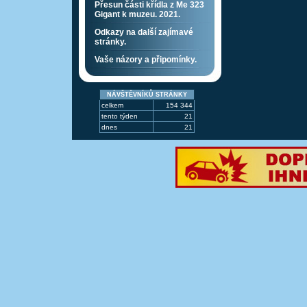
Přesun části křídla z Me 323
Gigant k muzeu. 2021.
Odkazy na další zajímavé
stránky.
Vaše názory a připomínky.
NÁVŠTĚVNÍKŮ STRÁNKY
celkem
154 344
tento týden
21
dnes
21