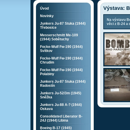
Výstava: 
Úvod
Novinky
Na výstavu Bo
Junkers Ju-87 Stuka (1944)
věci z B-24 a d
Třebosice
Messerschmitt Me-109
(1944) Sobětuchy
Focke-Wulf Fw-190 (1944)
Svítkov
Focke-Wulf Fw-190 (1944)
Chrudim
Focke-Wulf Fw-190 (1944)
Polabiny
Junkers Ju-87 Stuka (1944)
Radostín
Junkers Ju-52/3m (1945)
Sněžka
Junkers Ju-88 A-? (1944)
Oskava
Consolidated Liberator B-
24J (1944) Libina
Boeing B-17 (1945)